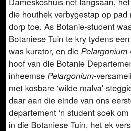
Dameskoshuis net langsaan, het o
die houthek verbygestap op pad 
dorp toe. As Botanie-student was
Botaniese Tuin te kry tydens een
was kurator, en die
Pelargonium
hoof van die Botanie Departemen
inheemse
-versamel
Pelargonium
met kosbare ‘wilde malva’-steggie
daar aan die einde van ons eerst
departement ‘n student soek om 
in die Botaniese Tuin, het ek ver