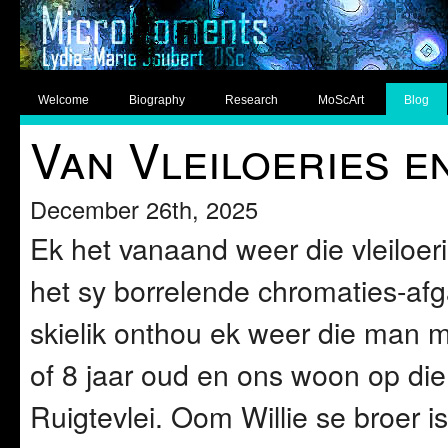
Welcome
Biography
Research
MoScArt
Blog
Van Vleiloeries e
December 26th, 2025
Ek het vanaand weer die vleiloerie
het sy borrelende chromaties-af
skielik onthou ek weer die man m
of 8 jaar oud en ons woon op di
Ruigtevlei. Oom Willie se broer i