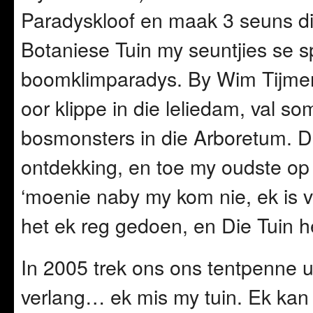
Paradyskloof en maak 3 seuns dig
Botaniese Tuin my seuntjies se s
boomklimparadys. By Wim Tijmens
oor klippe in die leliedam, val s
bosmonsters in die Arboretum. D
ontdekking, en toe my oudste op ‘
‘moenie naby my kom nie, ek is v
het ek reg gedoen, en Die Tuin he
In 2005 trek ons ons tentpenne ui
verlang… ek mis my tuin. Ek kan n